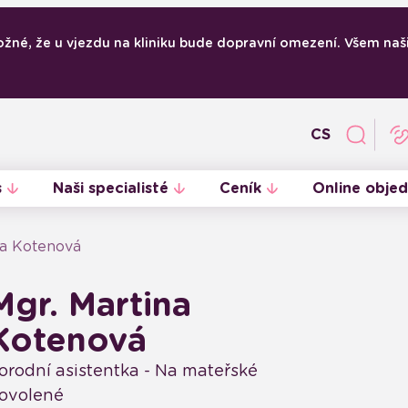
ožné, že u vjezdu na kliniku bude dopravní omezení. Všem naši
CS
s
Naši specialisté
Ceník
Online objed
na Kotenová
Přístrojové vybavení
Porodní asistentky
Mgr. Martina
Kotenová
orodní asistentka - Na mateřské
ovolené