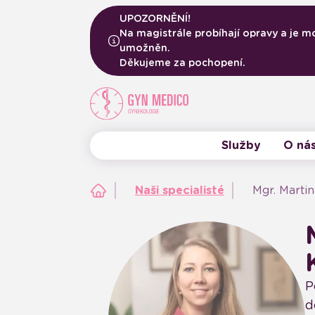
UPOZORNĚNÍ!
Na magistrále probíhají opravy a je m
umožněn.
Děkujeme za pochopení.
Služby
O ná
Naše klinika
Lékaři
Obnova programu COMFORT
Naši specialisté
Mgr. Marti
P
d