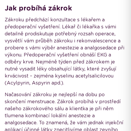
Jak probíhá zákrok
Zákroku předchází konzultace s lékařem a
předoperační vyšetření. Lékař či lékařka s vámi
detailně prodiskutuje potřebný rozsah operace,
vysvětlí vám průběh zákroku i rekonvalescence a
probere s vámi výběr anestezie a analgosedace při
výkonu. Předoperační vyšetření obnáší EKG a
odběry krve. Nejméně týden před zákrokem je
nutné vysadit léky obsahující látky, které zvyšují
krvácivost – zejména kyselinu acetylsalicilovou
(Acylpyrin, Aspyrin apd.).
Načasování zákroku je nejlepší na dobu po
skončení menstruace. Zákrok probíhá v prostředí
našeho zákrokového sálu a klientka je při něm
tlumena kombinací lokální anestezie a
analgosedace. To znamená, že vám jednak injekční
aplikací účinné látky znecitlivíme oblast zevního