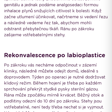
genitálu a jednak podáme analgosedaci formou
inhalace plynů snižujících citlivost k bolesti. Když
začne utlumení účinkovat, načrtneme si vedení řezu
a následně vedeme řez tak, abychom mohli
odstranit přebytečnou tkáň. Ránu po zákroku
zašijeme vstřebatelnými stehy.
Rekonvalescence po labioplastice
Po zákroku vás necháme odpočinout v zázemí
kliniky, následně můžete odejít domů, ideálně s
doprovodem. Týden po operaci je nutné dodržovat
klidový režim. Během hojení je třeba po každém
sprchování překrýt stydké pysky sterilní gázou.
Rána může zpočátku mírně krvácet. Běžný otok a
podlitiny odezní do 10 dní po zákroku. Stehy jsou
vstřebatelné, není tedy třeba nechat si je vyjmout.