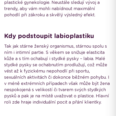
plastické gynekologie. Neustále sledují vývoj a
trendy, aby vám mohli nabídnout maximální
pohodlí při zákroku a skvělý výsledný efekt.
Kdy podstoupit labioplastiku
Tak jak stárne ženský organismus, stárnou spolu s
ním i intimní partie. S věkem se snižuje elasticita
kůže a s tím ochabují i stydké pysky – labia. Malé
stydké pysky se ochabnutím prodlužují, což může
vést až k fyzickému nepohodlí při sportu,
sexuálních aktivitách či dokonce běžném pohybu. I
v méně extrémních případech však může být žena
nespokojená s velikostí či tvarem svých stydkých
pysků a pak je na místě uvažovat o plastice. Hlavní
roli zde hraje individuální pocit a přání klientky.