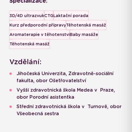
Specializace:
3D/4D ultrazvuk
CTG
Laktační porada
Kurz předporodní přípravy
Těhotenská masáž
Aromaterapie v těhotenství
Baby masáže
Těhotenská masáž
Vzdělání:
Jihočeská Univerzita, Zdravotně-sociální
fakulta, obor Ošetřovatelství
Vyšší zdravotnická škola Medea v Praze,
obor Porodní asistentka
Střední zdravotnická škola v Turnově, obor
Všeobecná sestra