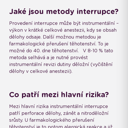
Jaké jsou metody interrupce?
Provedení interrupce může být instrumentální –
výkon v krátké celkové anestezii, kdy se obsah
dělohy odsaje. Další možnou metodou je
farmakologické přerušení těhotenství. To je
možné do 40. dne těhotenství. V 8-10 % tato
metoda selhává a je nutné provést
instrumentální revizi dutiny děložní (vyčištění
dělohy v celkové anestezii).
Co patří mezi hlavní rizika?
Mezi hlavní rizika instrumentální interrupce
patří perforace dělohy, zánět a nitroděložní
srůsty. U farmakologického přerušení
těhotenství je to potom alergická reakce a již