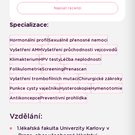
Napsat recenzi
Specializace:
Hormonální profil
Sexuálně přenosné nemoci
Vyšetření AMH
Vyšetření průchodnosti vejcovodů
Klimakterium
HPV testy
Léčba neplodnosti
Folikulometrie
Screening
Prenascan
Vyšetření trombofilních mutací
Chirurgické zákroky
Punkce cysty vaječníku
Hysteroskopie
Hymenotomie
Antikoncepce
Preventivní prohlídka
Vzdělání:
1.lékařská fakulta Univerzity Karlovy v